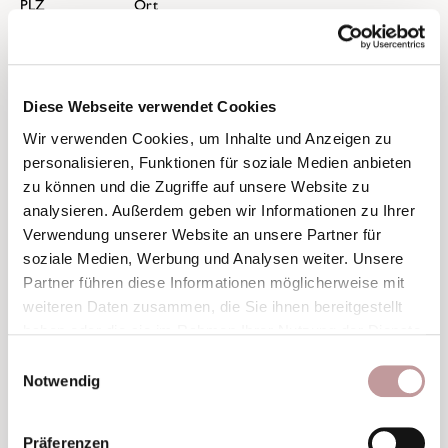
PLZ
Ort
Land
Diese Webseite verwendet Cookies
Wir verwenden Cookies, um Inhalte und Anzeigen zu
personalisieren, Funktionen für soziale Medien anbieten
zu können und die Zugriffe auf unsere Website zu
E-Mail-Adresse
*
analysieren. Außerdem geben wir Informationen zu Ihrer
Verwendung unserer Website an unsere Partner für
soziale Medien, Werbung und Analysen weiter. Unsere
Partner führen diese Informationen möglicherweise mit
weiteren Daten zusammen, die Sie ihnen bereitgestellt
Telefon
haben oder die sie im Rahmen Ihrer Nutzung der Dienste
gesammelt haben.
Einwilligungsauswahl
Notwendig
Was dürfen wir für Ihr Urlaubsangebot berücksichtigen?
Beste Aussicht
Präferenzen