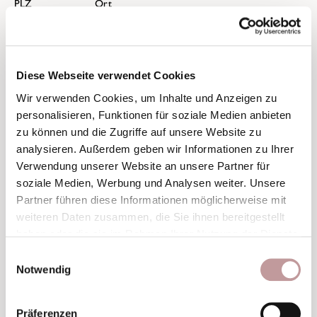
PLZ
Ort
Land
Diese Webseite verwendet Cookies
Wir verwenden Cookies, um Inhalte und Anzeigen zu
personalisieren, Funktionen für soziale Medien anbieten
zu können und die Zugriffe auf unsere Website zu
E-Mail-Adresse
*
analysieren. Außerdem geben wir Informationen zu Ihrer
Verwendung unserer Website an unsere Partner für
soziale Medien, Werbung und Analysen weiter. Unsere
Partner führen diese Informationen möglicherweise mit
weiteren Daten zusammen, die Sie ihnen bereitgestellt
Telefon
haben oder die sie im Rahmen Ihrer Nutzung der Dienste
gesammelt haben.
Einwilligungsauswahl
Notwendig
Was dürfen wir für Ihr Urlaubsangebot berücksichtigen?
Beste Aussicht
Präferenzen