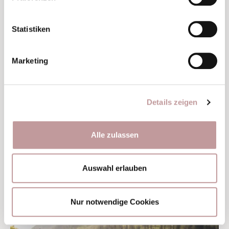
Guides geht es durch Schluchten, über Wasserfälle und
hinunter in glasklare Pools – inklusive Abseilaction und
Statistiken
mutiger Sprünge ins kühle Wasser.
Sommerurlaub im
Marketing
Tuxerhof
ZU DEN AUSFLUGSZIELEN
MEHR ERFAHREN
Details zeigen
Alle zulassen
Auswahl erlauben
Nur notwendige Cookies