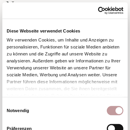
Nass
Diese Webseite verwendet Cookies
Wir verwenden Cookies, um Inhalte und Anzeigen zu
personalisieren, Funktionen für soziale Medien anbieten
zu können und die Zugriffe auf unsere Website zu
analysieren. Außerdem geben wir Informationen zu Ihrer
Verwendung unserer Website an unsere Partner für
© Dominic Ebenbichler
soziale Medien, Werbung und Analysen weiter. Unsere
Partner führen diese Informationen möglicherweise mit
Canyoning im Zillertal
weiteren Daten zusammen, die Sie ihnen bereitgestellt
haben oder die sie im Rahmen Ihrer Nutzung der Dienste
gesammelt haben.
Einwilligungsauswahl
Ein weiteres Highlight für den Aktivurlaub mit
Notwendig
Teenagern ist das Canyoning. Mit Seil, Canyoninggurt,
Neoprenanzug und Helm ist man perfekt gerüstet für
den ersten Canyon. Gemeinsam mit erfahrenen
Präferenzen