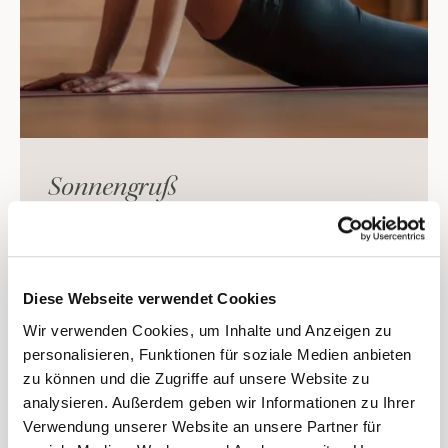
Sonnengruß
Die frühen Morgenstunden sind nach fernöstlicher
Auffassung eine ganz spezielle und hochwirksame
Zeit für Yoga. Die Natur erwacht und im Körper
Diese Webseite verwendet Cookies
und Stoffwechsel stellen sich bestimmte Reaktionen
Wir verwenden Cookies, um Inhalte und Anzeigen zu
und Anpassungen ein, die
den gesamten Tagesablauf
personalisieren, Funktionen für soziale Medien anbieten
positiv beeinflussen
können.
zu können und die Zugriffe auf unsere Website zu
analysieren. Außerdem geben wir Informationen zu Ihrer
Der Sonnengruß
ist eine Abfolge von verschiedenen
Verwendung unserer Website an unsere Partner für
Yogahaltungen (Asanas), die im Atemrhythmus