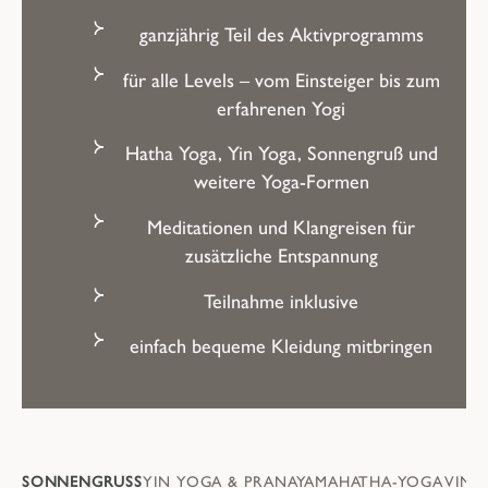
ganzjährig Teil des Aktivprogramms
für alle Levels – vom Einsteiger bis zum
erfahrenen Yogi
Hatha Yoga, Yin Yoga, Sonnengruß und
weitere Yoga-Formen
Meditationen und Klangreisen für
zusätzliche Entspannung
Teilnahme inklusive
einfach bequeme Kleidung mitbringen
SONNENGRUSS
YIN YOGA & PRANAYAMA
HATHA-YOGA
VINY