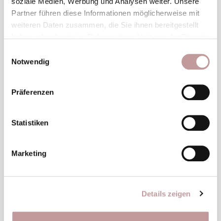
soziale Medien, Werbung und Analysen weiter. Unsere
ineinander übergehend geübt werden. Die
Partner führen diese Informationen möglicherweise mit
Übungsreihe wirkt
belebend auf Körper, Geist und
weiteren Daten zusammen, die Sie ihnen bereitgestellt
Seele
. Die Gelenke werden mobilisiert, Muskeln
haben oder die sie im Rahmen Ihrer Nutzung der Dienste
und Bänder gedehnt sowie das Herz-Kreislaufsystem
gesammelt haben.
Einwilligungsauswahl
trainiert.
Notwendig
Präferenzen
Statistiken
Es geht nicht darum, sich
Marketing
zu verbiegen. Sondern
darum, bei sich selbst
Details zeigen
anzukommen.