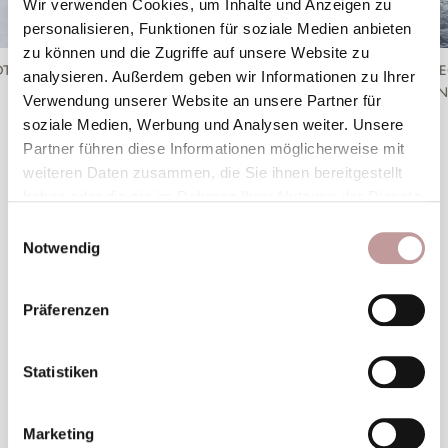
Wir verwenden Cookies, um Inhalte und Anzeigen zu
personalisieren, Funktionen für soziale Medien anbieten
zu können und die Zugriffe auf unsere Website zu
OT
PULVERSCHNEE UNTER DEN SKIERN,
SCHNEEG
analysieren. Außerdem geben wir Informationen zu Ihrer
PANORAMA IM BLICK.
METERN
Verwendung unserer Website an unsere Partner für
soziale Medien, Werbung und Analysen weiter. Unsere
Partner führen diese Informationen möglicherweise mit
weiteren Daten zusammen, die Sie ihnen bereitgestellt
haben oder die sie im Rahmen Ihrer Nutzung der Dienste
gesammelt haben.
Einwilligungsauswahl
Notwendig
Präferenzen
Statistiken
Marketing