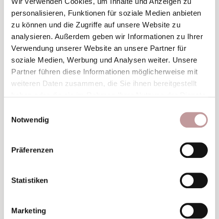
Wir verwenden Cookies, um Inhalte und Anzeigen zu
Winter
Wellness-Auszeit
personalisieren, Funktionen für soziale Medien anbieten
zu können und die Zugriffe auf unsere Website zu
analysieren. Außerdem geben wir Informationen zu Ihrer
ZU DEN GUTSCHEINEN
Verwendung unserer Website an unsere Partner für
soziale Medien, Werbung und Analysen weiter. Unsere
Partner führen diese Informationen möglicherweise mit
ausgezeichnete
Eine
weiteren Daten zusammen, die Sie ihnen bereitgestellt
haben oder die sie im Rahmen Ihrer Nutzung der Dienste
Wahl
gesammelt haben.
Einwilligungsauswahl
Notwendig
Präferenzen
Statistiken
Top
-Hotel
Marketing