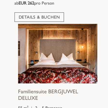
ab
EUR 262
pro Person
DETAILS & BUCHEN
Familiensuite
BERGJUWEL
DELUXE
55 m²
|
2 – 5 Personen