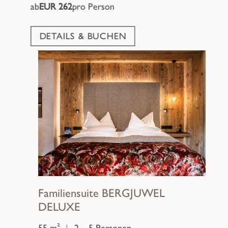
ab
EUR 262
pro Person
DETAILS & BUCHEN
Familiensuite
BERGJUWEL
DELUXE
55 m²
|
2 – 5 Personen