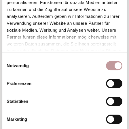
personalisieren, Funktionen für soziale Medien anbieten
Betreuungszeiten im Winter
zu können und die Zugriffe auf unsere Website zu
analysieren. Außerdem geben wir Informationen zu Ihrer
Verwendung unserer Website an unsere Partner für
Während der Wintersaison von Dezember bis April
soziale Medien, Werbung und Analysen weiter. Unsere
bieten wir folgende Betreuungszeiten an:
Partner führen diese Informationen möglicherweise mit
weiteren Daten zusammen, die Sie ihnen bereitgestellt
Sonntag von 16.00 bis 20.30 Uhr
haben oder die sie im Rahmen Ihrer Nutzung der Dienste
Montag bis Freitag: von 14.00 bis 20.30 Uhr
gesammelt haben.
Einwilligungsauswahl
Notwendig
Samstag in der Playarena mit Aufsicht: von
13.00 bis 18.00 Uhr
Präferenzen
MEHR DETAILS ZUR KINDERBETREUUNG
Statistiken
Marketing